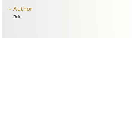
Author
Role