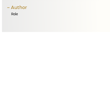
Author
Role