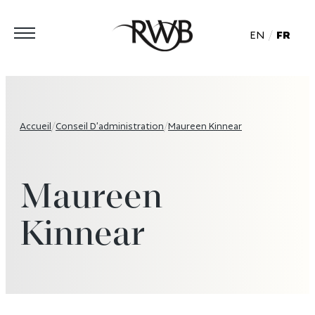
EN
FR
Accueil
/
Conseil D’administration
/
Maureen Kinnear
Maureen
Kinnear