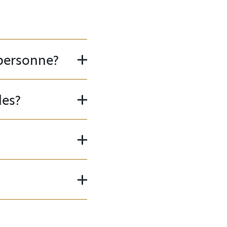
 personne?
les?