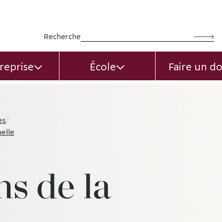
Rechercher :
Recherche
reprise
École
Faire un d
EXPAND CHILD MENU
EXPAND CHILD MEN
es
/
nelle
ns de la