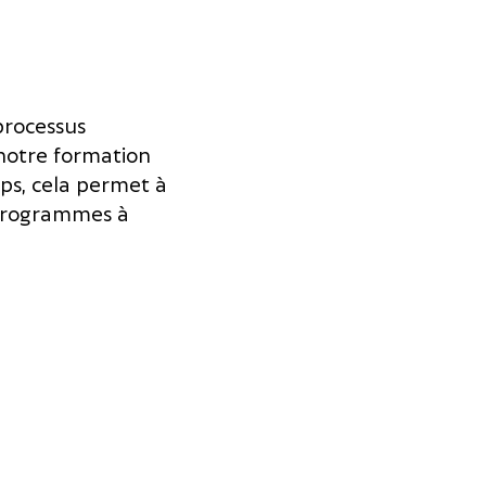
processus
 notre formation
mps, cela permet à
 programmes à