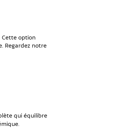
.
Cette option
re. Regardez notre
ète qui équilibre
émique.