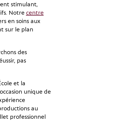
ent stimulant,
ifs. Notre
centre
ers en soins aux
t sur le plan
rchons des
ussir, pas
École et la
occasion unique de
expérience
 productions au
let professionnel