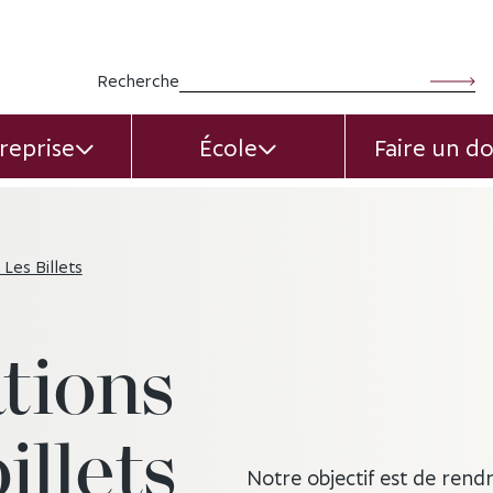
Rechercher :
Recherche
reprise
École
Faire un d
EXPAND CHILD MENU
EXPAND CHILD MEN
 Les Billets
tions
illets
Notre objectif est de rend