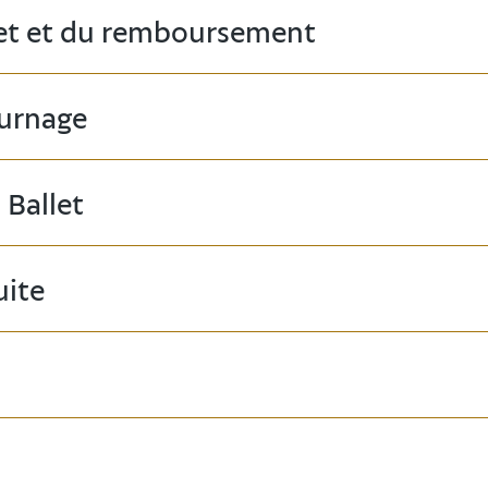
llet et du remboursement
urnage
 Ballet
uite