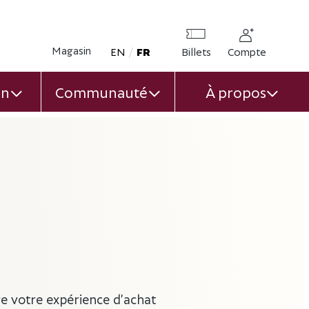
Magasin
Opens in new window
EN
FR
Billets
Compte
on
Communauté
À propos
U
EXPAND CHILD MENU
EXPAND CHILD MENU
EXPA
re votre expérience d’achat