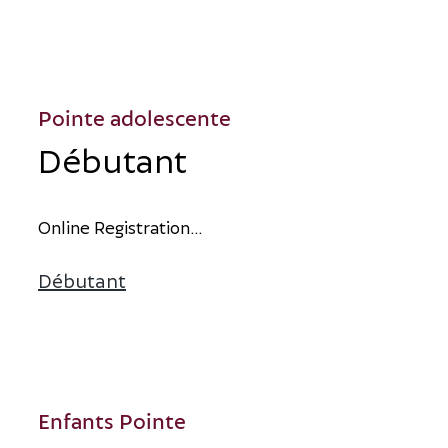
Pointe adolescente
Débutant
O
n
l
i
n
e
R
e
g
i
s
t
r
a
t
i
o
n
...
Débutant
sur Débutant
Enfants Pointe