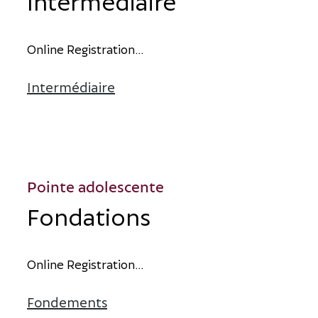
Intermédiaire
O
n
l
i
n
e
R
e
g
i
s
t
r
a
t
i
o
n
...
Intermédiaire
à propos d’intermédiaire
Pointe adolescente
Fondations
O
n
l
i
n
e
R
e
g
i
s
t
r
a
t
i
o
n
...
Fondements
à propos des fondations