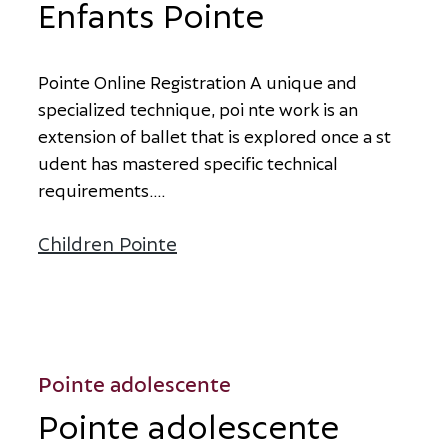
Enfants Pointe
P
o
i
n
t
e
O
n
l
i
n
e
R
e
g
i
s
t
r
a
t
i
o
n
A
u
n
i
q
u
e
a
n
d
s
p
e
c
i
a
l
i
z
e
d
t
e
c
h
n
i
q
u
e
,
p
o
i n
t
e
w
o
r
k
i
s
a
n
e
x
t
e
n
s
i
o
n
o
f
b
a
l
l
e
t
t
h
a
t
i
s
e
x
p
l
o
r
e
d
o
n
c
e
a
s
t
u
d
e
n
t
h
a
s
m
a
s
t
e
r
e
d
s
p
e
c
i
f
i
c
t
e
c
h
n
i
c
a
l
r
e
q
u
i
r
e
m
e
n
t
s.
...
Children Pointe
à propos d’Enfants Pointe
Pointe adolescente
Pointe adolescente