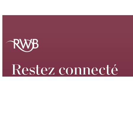
Restez connecté
Tenez-vous au courant de nos
spectacles de classe mondiale, de nos
dates de tournée, de nos événements
passionnants et de nos promotions
spéciales – inscrivez-vous à notre liste
de diffusion dès aujourd’hui.