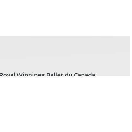
Royal Winnipeg Ballet du Canada
380, avenue Graham
Winnipeg (Manitoba) R3C 4K2
Canada
Demandes de renseignements
généraux
204-956-0183 /
customerservice@rwb.org