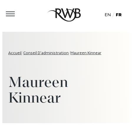
EN
FR
Accueil
/
Conseil D’administration
/
Maureen Kinnear
Maureen
Kinnear