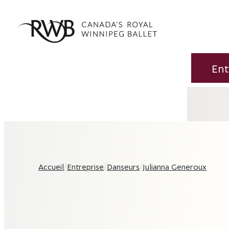
Ent
Accueil
/
Entreprise
/
Danseurs
/
Julianna Generoux