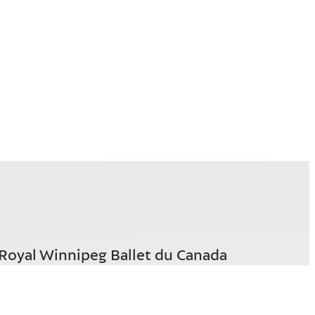
Royal Winnipeg Ballet du Canada
380, avenue Graham
Winnipeg (Manitoba) R3C 4K2
Canada