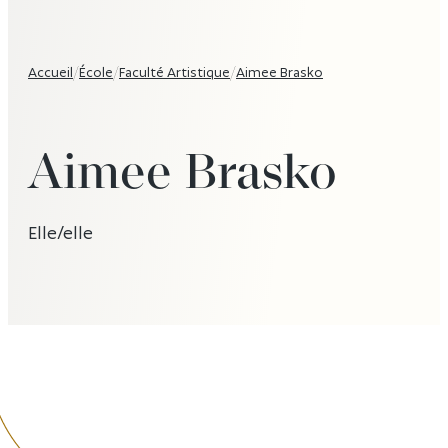
Accueil
/
École
/
Faculté Artistique
/
Aimee Brasko
Aimee Brasko
Elle/elle