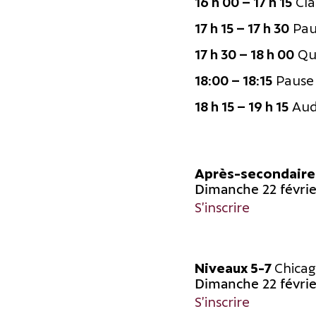
16 h 00 – 17 h 15
Cla
17 h 15 – 17 h 30
Pau
17 h 30 – 18 h 00
Que
18:00 – 18:15
Pause
18 h 15 – 19 h 15
Audi
Après-secondair
Dimanche 22 févrie
S’inscrire
Niveaux 5-7
Chicag
Dimanche 22 févrie
S’inscrire