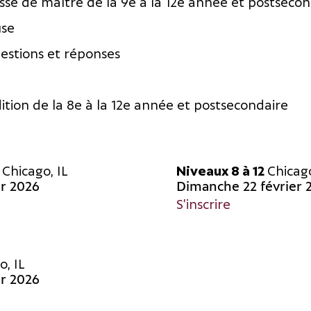
sse de maître de la 9e à la 12e année et postsecon
se
stions et réponses
tion de la 8e à la 12e année et postsecondaire
e
Chicago, IL
Niveaux 8 à 12
Chicago
r 2026
Dimanche 22 février 
S’inscrire
o, IL
r 2026