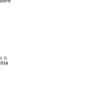
daire
, IL
2026