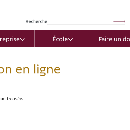
Rechercher :
Recherche
reprise
École
Faire un d
EXPAND CHILD MENU
EXPAND CHILD MEN
on en ligne
ant trouvée.