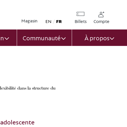
Magasin
Opens in new window
EN
FR
Billets
Compte
on
Communauté
À propos
U
EXPAND CHILD MENU
EXPAND CHILD MENU
EXPA
exibilité dans la structure du
 adolescente