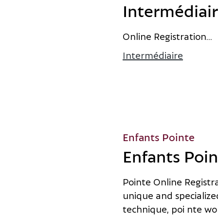
Intermédiai
O
n
l
i
n
e
R
e
g
i
s
t
r
a
t
i
o
n
...
Intermédiaire
à propo
Enfants Pointe
Enfants Poi
P
o
i
n
t
e
O
n
l
i
n
e
R
e
g
i
s
t
r
u
n
i
q
u
e
a
n
d
s
p
e
c
i
a
l
i
z
e
t
e
c
h
n
i
q
u
e
,
p
o
i n
t
e
w
o