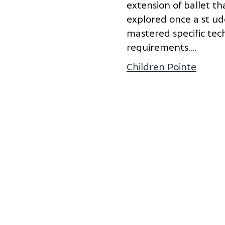
e
x
t
e
n
s
i
o
n
o
f
b
a
l
l
e
t
t
h
e
x
p
l
o
r
e
d
o
n
c
e
a
s
t u
d
m
a
s
t
e
r
e
d
s
p
e
c
i
f
i
c
t
e
c
r
e
q
u
i
r
e
m
e
n
t
s.
...
Children Pointe
à prop