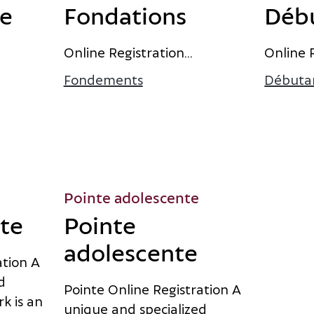
re
Fondations
Déb
O
n
l
i
n
e
R
e
g
i
s
t
r
a
t
i
o
n
...
O
n
l
i
n
e
s d’intermédiaire
Fondements
à propos des fondations
Débuta
Pointe adolescente
nte
Pointe
adolescente
a
t
i
o
n
A
d
P
o
i
n
t
e
O
n
l
i
n
e
R
e
g
i
s
t
r
a
t
i
o
n
A
r
k
i
s
a
n
u
n
i
q
u
e
a
n
d
s
p
e
c
i
a
l
i
z
e
d