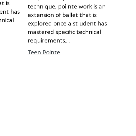
a
t
i
s
t
e
c
h
n
i
q
u
e
,
p
o
i n
t
e
w
o
r
k
i
s
a
n
e
n
t
h
a
s
e
x
t
e
n
s
i
o
n
o
f
b
a
l
l
e
t
t
h
a
t
i
s
h
n
i
c
a
l
e
x
p
l
o
r
e
d
o
n
c
e
a
s
t u
d
e
n
t
h
a
s
m
a
s
t
e
r
e
d
s
p
e
c
i
f
i
c
t
e
c
h
n
i
c
a
l
os d’Enfants Pointe
r
e
q
u
i
r
e
m
e
n
t
s.
...
Teen Pointe
à propos de Teen Pointe