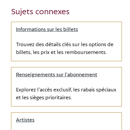
Opens in new window
Sujets connexes
Commanditaire
principal
Opens in new window
Informations sur les billets
Partenaire
artistique
Trouvez des détails clés sur les options de
Opens in new window
billets, les prix et les remboursements.
Bienfaiteur de
la musique en
direct
Opens in new window
Renseignements sur l’abonnement
Explorez l’accès exclusif, les rabais spéciaux
et les sièges prioritaires.
Artistes